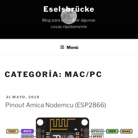
Ir
Eselsbrücke
al
contenido
Blog para encontrar algunas
cosas rápidamente
Menú
CATEGORÍA:
MAC/PC
PUBLICADO
31 MAYO, 2018
EN
Pinout Amica Nodemcu (ESP2866)