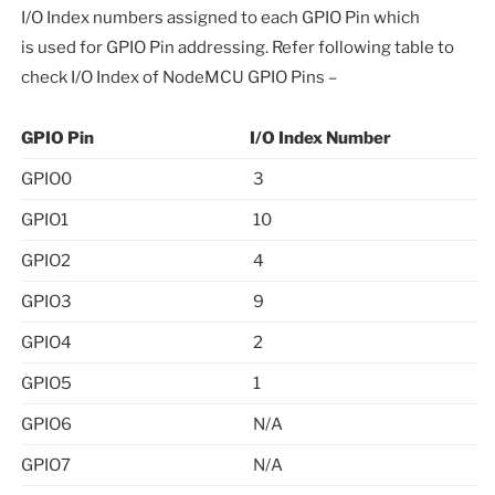
I/O Index numbers assigned to each GPIO Pin which
is used for GPIO Pin addressing. Refer following table to
check I/O Index of NodeMCU GPIO Pins –
GPIO Pin
I/O Index Number
GPIO0
3
GPIO1
10
GPIO2
4
GPIO3
9
GPIO4
2
GPIO5
1
GPIO6
N/A
GPIO7
N/A